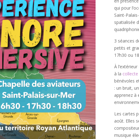
en présence
qui pour l’o
Saint-Palais
spatialisée 
quadriphonie
3 séances de
petits et gr
17h30 ou 18
À l’extérieur
à la
collecte
bénévoles et
: un bruit,
apprenez à e
environneme
Les cartes p
août. Elles 
compositeur
musique élec